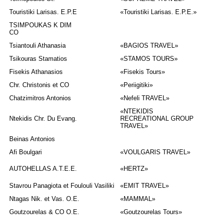
Touristiki Larisas. E.P.E
«
Touristiki Larisas. E.P.E
.»
TSIMPOUKAS K DIM
CO
Tsiantouli Athanasia
«BAGIOS TRAVEL»
Tsikouras Stamatios
«STAMOS TOURS»
Fisekis Athanasios
«Fisekis Tours»
Chr. Christonis et CO
«Periigitiki»
Chatzimitros Antonios
«Νefeli TRAVEL»
«NTEKIDIS
Ntekidis Chr. Du Evang.
RECREATIONAL GROUP
TRAVEL»
Beinas Antonios
Afi Boulgari
«VOULGARIS TRAVEL»
AUTOHELLAS A.T.E.E.
«HERTZ»
Stavrou Panagiota et Foulouli Vasiliki
«EMIT TRAVEL»
Ntagas Νik. et Vas. Ο.Ε.
«ΜΑΜΜΑL»
Goutzourelas & CO O.E.
«Goutzourelas Tours»