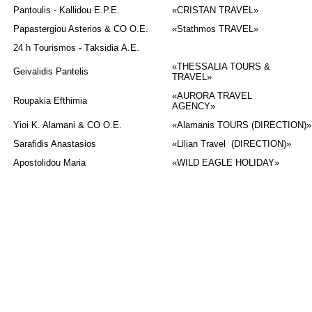
Pantoulis - Kallidou Ε.P.Ε.
«CRISTAN TRAVEL»
Papastergiou Asterios & CO Ο.Ε.
«Stathmos TRAVEL»
24 h Τourismos - Τaksidia Α.Ε.
«THESSALIA TOURS &
Geivalidis Pantelis
TRAVEL»
«AURORA TRAVEL
Roupakia Efthimia
AGENCY»
Yioi Κ. Αlamani & CO Ο.Ε.
«Alamanis ΤΟURS (
DIRECTION
)»
Sarafidis Anastasios
«Lilian Travel (
DIRECTION
)»
Apostolidou Maria
«WILD EAGLE HOLIDAY»