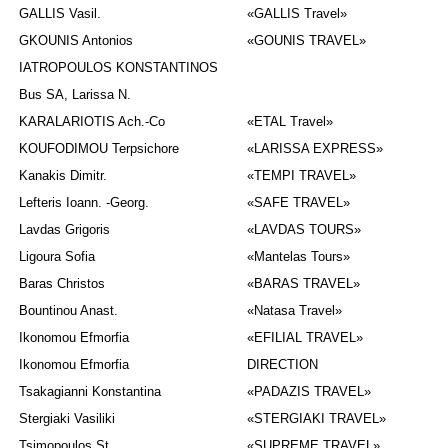
GALLIS Vasil.
«
GALLIS Travel
»
GKOUNIS Antonios
«GOUNIS TRAVEL»
IATROPOULOS KONSTANTINOS
Bus SA, Larissa N.
KARALARIOTIS Ach.-Co
«ΕΤΑL Travel»
KOUFODIMOU Terpsichore
«LARISSA EXPRESS»
Κanakis Dimitr.
«ΤΕMPI TRAVEL»
Lefteris Ioann. -Georg.
«SAFE TRAVEL»
Lavdas Grigoris
«LAVDAS TOURS»
Ligoura Sofia
«Μantelas Tours»
Baras Christos
«BARAS TRAVEL»
Bountinou Anast.
«Natasa Travel»
Ikonomou Efmorfia
«EFILIAL TRAVEL»
Ikonomou Efmorfia
DIRECTION
Tsakagianni Konstantina
«PADAZIS TRAVEL»
Stergiaki Vasiliki
«STERGIAKI TRAVEL»
Tsimopoulos St.
«SUPREME TRAVEL»