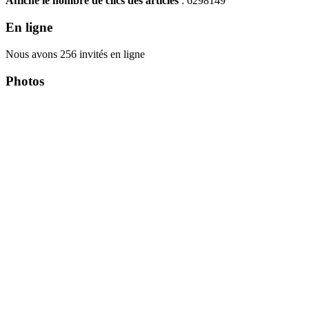
Affiche le nombre de clics des articles
: 6298149
En ligne
Nous avons 256 invités en ligne
Photos
Copyright Περιφέρεια Θεσσαλί
Cre