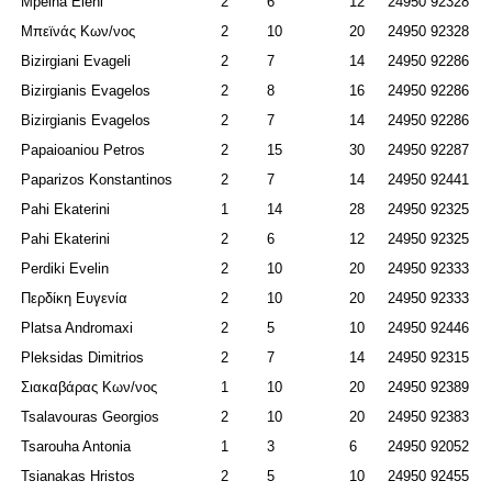
Mpeina Eleni
2
6
12
24950 92328
Μπεϊνάς Κων/νος
2
10
20
24950 92328
Bizirgiani Evageli
2
7
14
24950 92286
Bizirgianis
Evagelos
2
8
16
24950 92286
Bizirgianis
Evagelos
2
7
14
24950 92286
Papaioaniou Petros
2
15
30
24950 92287
Paparizos Konstantinos
2
7
14
24950 92441
Pahi Ekaterini
1
14
28
24950 92325
Pahi Ekaterini
2
6
12
24950 92325
Perdiki Evelin
2
10
20
24950 92333
Περδίκη Ευγενία
2
10
20
24950 92333
Platsa Andromaxi
2
5
10
24950 92446
Pleksidas Dimitrios
2
7
14
24950 92315
Σιακαβάρας Κων/νος
1
10
20
24950 92389
Tsalavouras Georgios
2
10
20
24950 92383
Tsarouha Antonia
1
3
6
24950 92052
Tsianakas Hristos
2
5
10
24950 92455