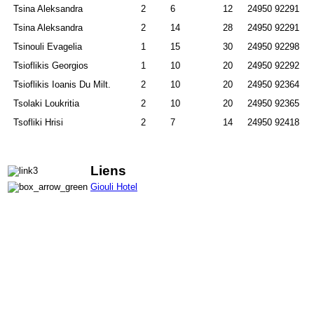
Tsina Aleksandra
2
6
12
24950 92291
Tsina Aleksandra
2
14
28
24950 92291
Tsinouli Evagelia
1
15
30
24950 92298
Tsioflikis Georgios
1
10
20
24950 92292
Tsioflikis Ioanis Du Milt.
2
10
20
24950 92364
Tsolaki Loukritia
2
10
20
24950 92365
Tsofliki Hrisi
2
7
14
24950 92418
Liens
Giouli Hotel