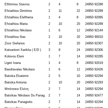
Efthimiou Stavros
2
4
8
24950 92288
Efstathiou Dimitrios
2
11
22
24950 92289
Efstathiou Eleftheria
1
4
8
24950 92085
Efstathiou
Maria
2
10
20
24950 92289
Efstathiou
Nikolaos
1
6
12
24950 92144
Efstathiou Ilias
2
10
20
24950 90010
Zisis Stefanos
2
10
20
24950 92307
Katsantoni Xariklia ( Ε/D )
3
8
24
24950 92306
Kolovou Eleni
1
7
14
24950 92285
Ligeri Ioana
1
4
8
24950 92019
Basdravalas Nikolaos
1
6
12
24950 92426
Batsika Ekaterini
2
5
10
24950 92294
Batsika Antonia
2
10
20
24950 92293
Μπάτσικα Ελένη
2
7
14
24950 92294
Batsikas Nikolaos Du Panag.
2
7
14
24950 92477
Batsikas Panagiotis
2
7
14
24950 92294