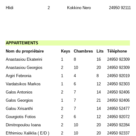
Hlidi
2
Kokkino Nero
24950 92111
APPARTEMENTS
Nom du propriétaire
Keys
Chambres
Lits
Téléphone
Anastasiou Ekaterini
1
8
16
24950 92309
Anastasiou Georgios
2
10
20
24950 92309
Argiri Febronia
1
4
8
24950 92019
Vardatsikos Markos
1
6
12
24950 92303
Galos Antonios
2
7
14
24950 92406
Galos Georgios
1
7
21
24950 92406
Galou Xrisanthi
2
7
14
24950 52477
Gourgiotis Fotios
2
6
12
24950 92072
Dimitropoulou Ioana
2
10
20
24950 92284
Efthimiou Xaliklia ( Ε/D )
2
10
20
24950 92337