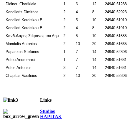
Didinou Charikleia
1
6
12
24940 51288
Kandilaris Dimitrios
2
4
8
24940 52923
Kandilari Karaiskou E.
2
5
10
24940 51910
Kandilari Karaiskou E.
2
4
8
24940 51910
Κανδυλάρης Στέφανος του Δημ.
2
5
10
24940 51585
Mandalis Antonios
2
10
20
24940 51665
Paparizos Stefanos
1
7
14
24940 52306
Potou
Andromaxi
1
7
14
24940 51681
Potos Antonios
3
7
14
24940 51681
Chapitas Vasileios
2
10
20
24940 52806
Links
Studios
HAPITAS