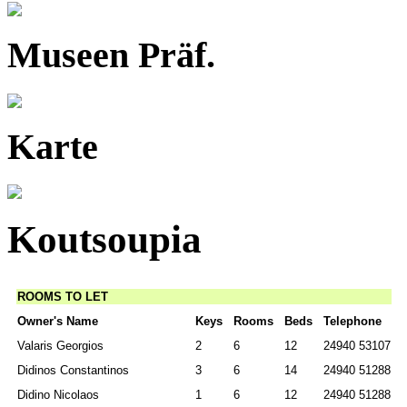
Museen Präf.
Karte
Koutsoupia
ROOMS TO LET
Owner's Name
Keys
Rooms
Beds
Telephone
Valaris Georgios
2
6
12
24940 53107
Didinos Constantinos
3
6
14
24940 51288
Didino
Nicolaos
1
6
12
24940 51288