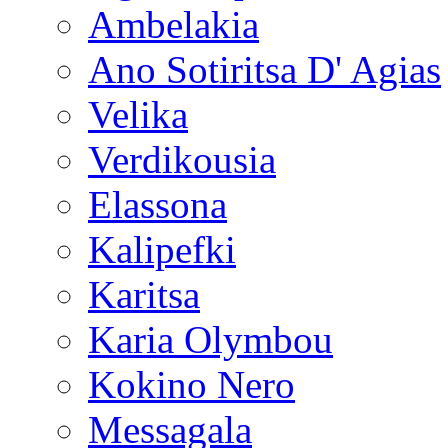
Ambelakia
Ano Sotiritsa D' Agias
Velika
Verdikousia
Elassona
Kalipefki
Karitsa
Karia Olymbou
Kokino Nero
Messagala