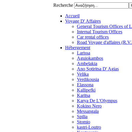
Recherche
Accueil
Voyage D' Affaires
General Tourism Offices of La
Internal Tourism Offices
Car rental offices
Road Voyage d'affaires (R.V
Hébergement
Larissa
Aguiokambos
Ambelakia
Ano Sotiritsa D' Agias
Velika
Verdikousia
Elassona
Kallipefki
Karitsa
Karya De L'Olympus
Kokino Nero
Messangala
Spilia
Stomio
kastri-Loutro