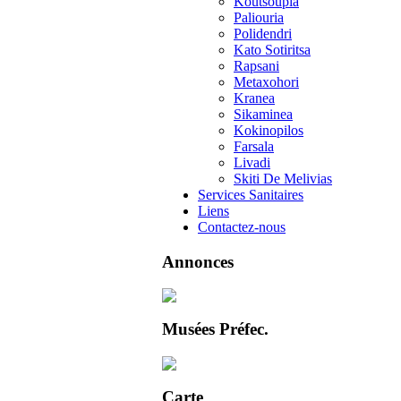
Koutsoupia
Paliouria
Polidendri
Kato Sotiritsa
Rapsani
Metaxohori
Kranea
Sikaminea
Kokinopilos
Farsala
Livadi
Skiti De Melivias
Services Sanitaires
Liens
Contactez-nous
Annonces
Musées Préfec.
Carte