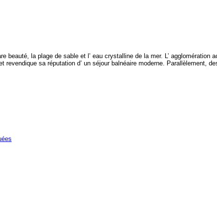
are beauté, la plage de sable et l’ eau crystalline de la mer. L’ agglomération
 revendique sa réputation d’ un séjour balnéaire moderne. Parallèlement, des 
uées