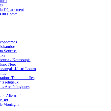
turel
es
 du Département
es du Comté
kopotamos
iokambos
o Sotiritsa
lika
liouria - Koutsoupia
kino Nero
ssangala-Kastri Loutro
omio
ations Traditionnelles
s religieux
ts Archéologiques
me Alternatif
de ski
 de Montagne