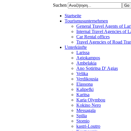
Suchen
Startseite
Tourismusunternehmen
General Travel Agents of Lari
Internal Travel Agencies of L
Car Rental offices
Travel Agencies of Road Tra
Unterkünfte
Larissa
Agiokampos
Ambelakia
Ano Sotiritsa D' Agias
Velika
Verdikousia
Elassona
Kalipefki
Karitsa
Karia Olymbou
Kokino Nero
Messagala
Spilia
Stomio
kastri-Loutro