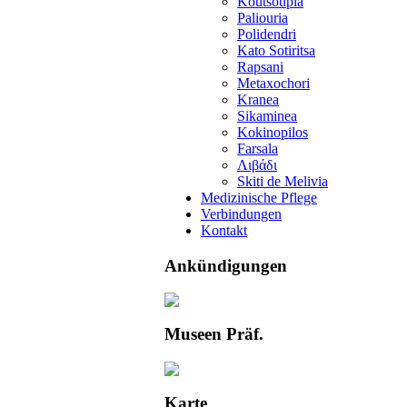
Koutsoupia
Paliouria
Polidendri
Kato Sotiritsa
Rapsani
Metaxochori
Kranea
Sikaminea
Kokinopilos
Farsala
Λιβάδι
Skiti de Melivia
Medizinische Pflege
Verbindungen
Kontakt
Ankündigungen
Museen Präf.
Karte