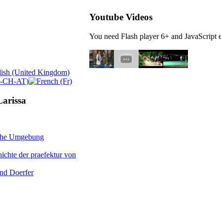
Youtube Videos
You need Flash player 6+ and JavaScript e
Larissa
iche Umgebung
ichte der praefektur von
und Doerfer