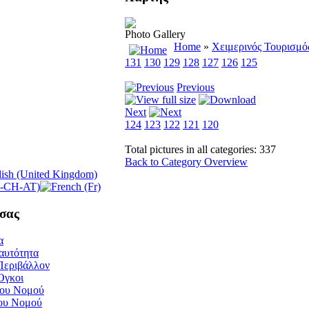
Photo Gallery
Home
»
Χειμερινός Τουρισμός
131
130
129
128
127
126
125
Previous
Next
124
123
122
121
120
Total pictures in all categories: 337
Back to Category Overview
σας
α
αυτότητα
Περιβάλλον
Όγκοι
του Νομού
του Νομού