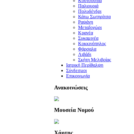
Κουτσουπιά
Παλιουριά
Πολυδένδρι
Κάτω Σωτηρίτσα
Ραψάνη
Μεταξοχώρι
Κρανέα
Συκαμινέα
Κοκκινόπηλος
Φάρσαλα
Λιβάδι
Σκήτη Μελιβοίας
Ιατρική Περίθαλψη
Σύνδεσμοι
Επικοινωνία
Ανακοινώσεις
Μουσεία Νομού
Χάρτης