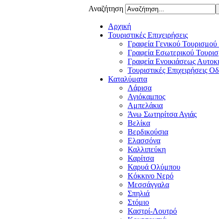
Αναζήτηση
Αρχική
Τουριστικές Επιχειρήσεις
Γραφεία Γενικού Τουρισμού
Γραφεία Εσωτερικού Τουρισ
Γραφεία Ενοικιάσεως Αυτοκ
Τουριστικές Επιχειρήσεις Ο
Καταλύματα
Λάρισα
Αγιόκαμπος
Αμπελάκια
Άνω Σωτηρίτσα Αγιάς
Βελίκα
Βερδικούσια
Ελασσόνα
Καλλιπεύκη
Καρίτσα
Καρυά Ολύμπου
Κόκκινο Νερό
Μεσσάγγαλα
Σπηλιά
Στόμιο
Καστρί-Λουτρό