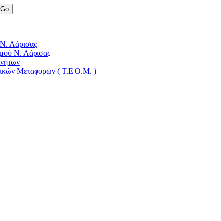
 Ν. Λάρισας
μού Ν. Λάρισας
ινήτων
δικών Μεταφορών ( Τ.Ε.Ο.Μ. )