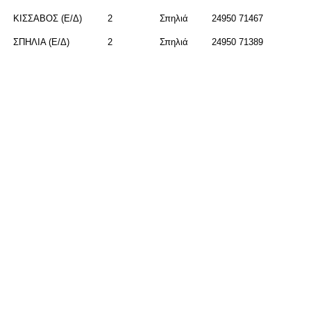
ΚΙΣΣΑΒΟΣ (Ε/Δ)
2
Σπηλιά
24950 71467
ΣΠΗΛΙΑ (Ε/Δ)
2
Σπηλιά
24950 71389