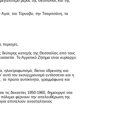
 μεγαλύτερο μέρος της Θεσσαλίας και της
Αγιά, τον Τύρναβο, την Τσαριτσάνη, τα
ς περιοχές.
ης δεύτερης κατοχής της Θεσσαλίας από τους
οσαετία. Το Αγροτικό Ζήτημα είναι κυρίαρχο.
α, ηλεκτροφωτισμό, δίκτυο ύδρευσης και
’ αυτό τον εκσυγχρονισμό εντάσσεται και η
α, τα πρώτα αυτοκίνητα, γραμμόφωνα και
ι τις δεκαετίες 1950-1960, δημιουργεί νέα
ί πόλεμοι φέρνουν την απελευθέρωση της
υγιά αποτελούν ανασταλτικούς