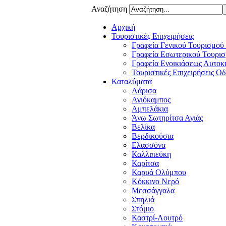
Αναζήτηση
Αρχική
Τουριστικές Επιχειρήσεις
Γραφεία Γενικού Τουρισμού
Γραφεία Εσωτερικού Τουρισ
Γραφεία Ενοικιάσεως Αυτοκ
Τουριστικές Επιχειρήσεις Ο
Καταλύματα
Λάρισα
Αγιόκαμπος
Αμπελάκια
Άνω Σωτηρίτσα Αγιάς
Βελίκα
Βερδικούσια
Ελασσόνα
Καλλιπεύκη
Καρίτσα
Καρυά Ολύμπου
Κόκκινο Νερό
Μεσσάγγαλα
Σπηλιά
Στόμιο
Καστρί-Λουτρό