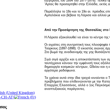
εξεγέρσεις του 1854 του 1877-1878). Τελικά 
’Aρτας θα προσαρτηθεί στην Ελλάδα, εκτός 
Παράλληλα το 18ο και το 19ο αι. πρόοδος επ
Αμπελάκια και βέβαια τη Λάρισα και αλλού 
Από την Προσάρτηση της Θεσσαλίας στο Νέ
Η Λάρισα εξακολουθεί να είναι το κέντρο τη
Οι αγρότες στη συντριπτική τους πλειοψηφία 
Τούρκους (1897-1898). Ο εικοστός αιώνας άρχ
Στο βωμό της αναδιανομής της γης θυσιάζοντ
Σιγά σιγά αρχίζει και η αποκατάσταση των αγ
ταυτόχρονα κάνουν την εμφάνισή τους αξιόλο
δημιουργία κοσμικών κέντρων, Ωδείου και η
αργότερα ραδιόφωνα.
Τα χρόνια αυτά στην ίδια τροχιά κινούνται ο
προβλήματα που επιδεινώνονται με την Κατοχ
Επαρχίας Ελασσόνας, αλλά ο 1ος Παγκόσμιος
αναπτυξιακούς παράγοντες.
σας