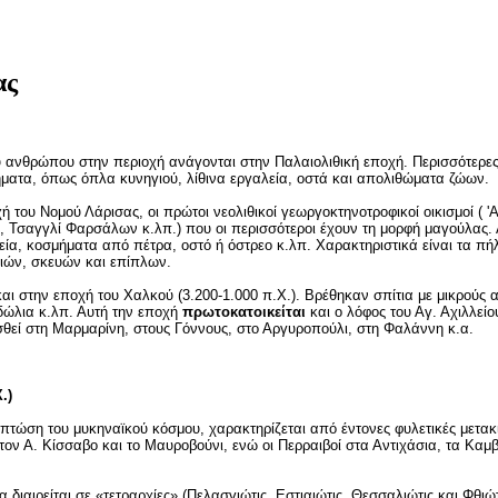
ας
υ ανθρώπου στην περιοχή ανάγονται στην Παλαιολιθική εποχή. Περισσότερες
ήματα, όπως όπλα κυνηγιού, λίθινα εργαλεία, οστά και απολιθώματα ζώων.
χή του Νομού Λάρισας, οι πρώτοι νεολιθικοί γεωργοκτηνοτροφικοί οικισμοί ( 
, Τσαγγλί Φαρσάλων κ.λπ.) που οι περισσότεροι έχουν τη μορφή μαγούλας.
εία, κοσμήματα από πέτρα, οστό ή όστρεο κ.λπ. Χαρακτηριστικά είναι τα πήλ
ιών, σκευών και επίπλων.
 και στην εποχή του Χαλκού (3.200-1.000 π.Χ.). Βρέθηκαν σπίτια με μικρούς
ιδώλια κ.λπ. Αυτή την εποχή
πρωτοκατοικείται
και ο λόφος του Αγ. Αχιλλείο
ισθεί στη Μαρμαρίνη, στους Γόννους, στο Αργυροπούλι, στη Φαλάννη κ.α.
.)
πτώση του μυκηναϊκού κόσμου, χαρακτηρίζεται από έντονες φυλετικές μετακι
τον Α. Κίσσαβο και το Μαυροβούνι, ενώ οι Περραιβοί στα Αντιχάσια, τα Καμβ
διαιρείται σε «τετραρχίες» (Πελασγιώτις, Εστιαιώτις, Θεσσαλιώτις και Φθιώτ