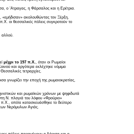
σα, ο ’Ατραγας, η Φάρσαλος και η Ερέτρια.
ν, «εμήδισαν» ακολουθώντας τον Ξέρξη,
.Χ. οι θεσσαλικές πόλεις συγκροτούν το
 αλλού.
εί
μέχρι το 197 π.Χ.
, όταν οι Ρωμαίοι
οινού και αργότερα εκλέχτηκε νόμιμα
 Θεσσαλικές τετραρχίες.
ισα γνωρίζει την εποχή της ρωμαιοκρατίας,
ληνιστικών και ρωμαϊκών χρόνων με ψηφιδωτά
 στη Ν. πλαγιά του λόφου «Φρούριο»
. π.Χ., οπότε κατασκευάσθηκε το δεύτερο
των Νερόμυλων Αγιάς.
ερες πόλεις παραμένουν η Λάρισα και η