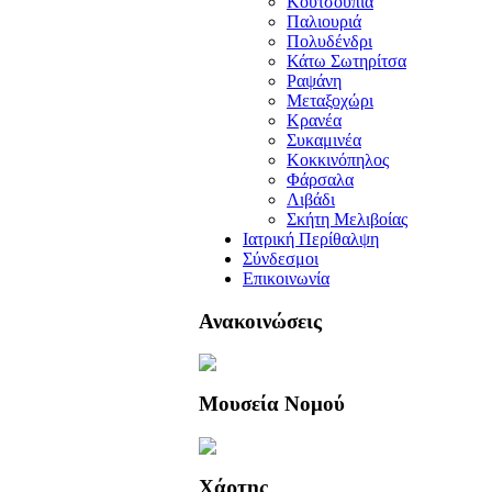
Κουτσουπιά
Παλιουριά
Πολυδένδρι
Κάτω Σωτηρίτσα
Ραψάνη
Μεταξοχώρι
Κρανέα
Συκαμινέα
Κοκκινόπηλος
Φάρσαλα
Λιβάδι
Σκήτη Μελιβοίας
Ιατρική Περίθαλψη
Σύνδεσμοι
Επικοινωνία
Ανακοινώσεις
Μουσεία Νομού
Χάρτης