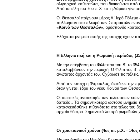
ολιγαρχικά καθεστώτα, που διοικούνται από 
Από τα τέλη του 7ου π.Χ. αι. η Λάρισα γίνε
Οι Θεσσαλοί παίρνουν μέρος Α΄ Ιερό Πόλεμο 
πολέμησαν στο πλευρό των Σπαρτιατών εναντ
«Κοινό των Θεσσαλών»
, ομόσπονδο κράτος 
Ελάχιστα μνημεία αυτής της εποχής έχουν α
Η Ελληνιστική και η Ρωμαϊκή περίοδος (354 
Με την επέμβαση του Φιλίππου του Β΄ το 354 
καταλαμβάνουν την περιοχή. Ο Φίλιππος Β΄ 
ανώτατος άρχοντάς του. Οχύρωσε τις πόλεις, 
Αυτή την εποχή η Φάρσαλος, διεκδικεί την πρ
όταν γίνεται έδρα του νέου Κοινού των Θεσσ
Οι σωστικές ανασκαφές των τελευταίων ετών
δάπεδα,. Τα σημαντικότερα ωστόσο μνημεία 
κατασκευάσθηκε πιθανότατα στο τέλος του 3ου
αρχαίο θέατρο. Σημαντικό λουτρό ρωμαϊκών
Οι χριστιανικοί χρόνοι (4ος αι. μ.Χ. - 14ος α
Με την άνοδο του Μεγάλου Κωνσταντίνου στο