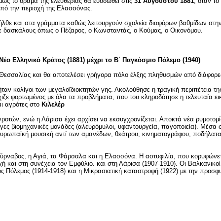
όμως το όραμα της ελευθερίας θα ευοδωθεί στις
31 Αυγούστου 1881
, όταν το
από την περιοχή της Ελασσόνας.
ήλθε και στα γράμματα καθώς λειτουργούν σχολεία διαφόρων βαθμίδων στην 
με δασκάλους όπως ο Πέζαρος, ο Κωνσταντάς, ο Κούμας, ο Οικονόμου.
ο Ελληνικό Κράτος (1881) μέχρι το Β΄ Παγκόσμιο Πόλεμο (1940)
ς Θεσσαλίας και θα αποτελέσει γρήγορα πόλο έλξης πληθυσμών από διάφορε
ήταν κολίγοι των μεγαλοϊδιοκτητών γης. Ακολούθησε η τραγική περιπέτεια τ
ιζε φορτωμένος με όλα τα προβλήματα, που του κληροδότησε η τελευταία εικ
αι αγρότες στο
Κιλελέρ
ροτών, ενώ η Λάρισα έχει αρχίσει να εκσυγχρονίζεται. Αποκτά νέα ρυμοτομί
γες βιομηχανικές μονάδες (αλευρόμυλοι, υφαντουργεία, παγοποιεία). Mέσα σ
 ευρωπαϊκή μουσική αντί των αμανέδων, θεάτρου, κινηματογράφου, ποδήλατ
 Τύρναβος, η Αγιά, τα Φάρσαλα και η Ελασσόνα. Η αστυφιλία, που κορυφώνετα
ή και στη συνέχεια τον Εμφύλιο.
και στη Λάρισα (1907-1910). Οι Βαλκανικο
 Πόλεμος (1914-1918) και η Μικρασιατική καταστροφή (1922) με την προσφ