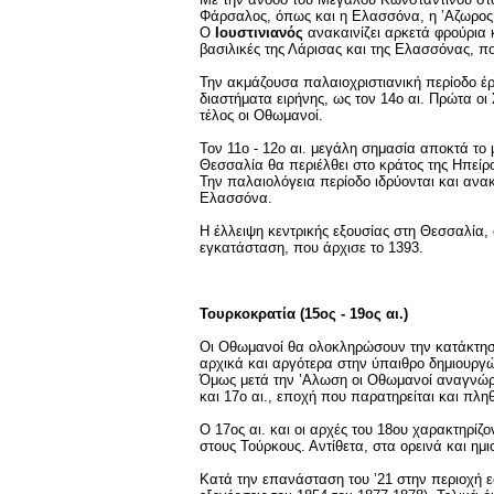
Φάρσαλος, όπως και η Ελασσόνα, η ’Αζωρος 
Ο
Ιουστινιανός
ανακαινίζει αρκετά φρούρια κ
βασιλικές της Λάρισας και της Ελασσόνας, π
Την ακμάζουσα παλαιοχριστιανική περίοδο έρ
διαστήματα ειρήνης, ως τον 14ο αι. Πρώτα οι 
τέλος οι Οθωμανοί.
Τον 11ο - 12ο αι. μεγάλη σημασία αποκτά το
Θεσσαλία θα περιέλθει στο κράτος της Ηπείρ
Την παλαιολόγεια περίοδο ιδρύονται και ανακ
Ελασσόνα.
Η έλλειψη κεντρικής εξουσίας στη Θεσσαλία,
εγκατάσταση, που άρχισε το 1393.
Τουρκοκρατία (15ος - 19ος αι.)
Οι Οθωμανοί θα ολοκληρώσουν την κατάκτηση
αρχικά και αργότερα στην ύπαιθρο δημιουργ
Όμως μετά την ’Αλωση οι Οθωμανοί αναγνώρισ
και 17ο αι., εποχή που παρατηρείται και πλ
Ο 17ος αι. και οι αρχές του 18ου χαρακτηρίζ
στους Τούρκους. Αντίθετα, στα ορεινά και η
Κατά την επανάσταση του ’21 στην περιοχή