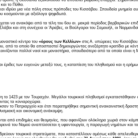
και το Πύθιο.
αι ιδρύει μια νέα πόλη στους πρόποδες του Κισσάβου. Σπουδαία μνημεία αυτ
ου κοσμούνται με αξιόλογα ψηφιδωτά.
χεται να ανακόψει από τα τέλη του 6ου αι. μακρά περίοδος βαρβαρικών επι
Σλάβοι και στη συνέχεια οι 'Aραβες, οι Βούλγαροι του Σαμουήλ, οι Νορμανδοί,
 μοναστικό κέντρο του
«όρους των Κελλίων»
στις Α. υπώρειες του Κισσάβου.
ου, από το οποίο θα αποσπαστεί δημιουργώντας ανεξάρτητο κρατίδιο με κέν
αινίζονται πολλοί ναοί και μοναστήρια, σπουδαιότερο από τα οποία είναι η 
 οι έριδες των ευγενών μεταξύ τους, η καταπίεση του πληθυσμού και η ερήμ
 το 1423 με τον Τουραχάν. Μεγάλοι τουρκικοί πληθυσμοί εγκαταστάθηκαν
ώντας τα κονιαροχώρια.
αν το Πατριαρχείο και έτσι παρατηρήθηκε σημαντική ανακαινιστική δραστηρ
ηθυσμιακή και οικονομική ανάκαμψη.
ονται από επιδημίες και θεομηνίες, που αφανίζουν ολόκληρα χωριά στον κάμπ
μιορεινά του Νομού αναπτύσσεται η υφαντουργία, η παραγωγή νημάτων και το
 εδρεύουν τουρκικά στρατεύματα, που καταστέλλουν αμέσως κάθε απελευθε