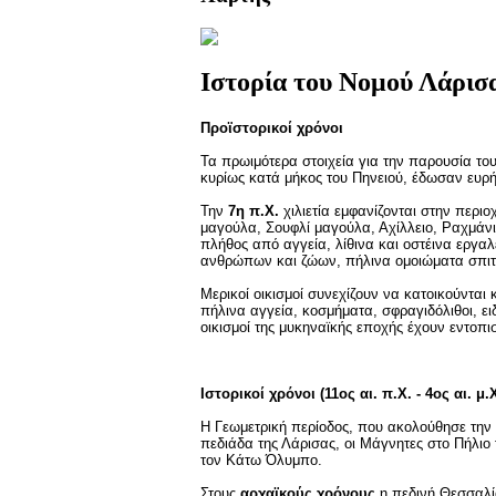
Ιστορία του Νομού Λάρισ
Προϊστορικοί χρόνοι
Τα πρωιμότερα στοιχεία για την παρουσία το
κυρίως κατά μήκος του Πηνειού, έδωσαν ευρ
Την
7η π.Χ.
χιλιετία εμφανίζονται στην περιο
μαγούλα, Σουφλί μαγούλα, Αχίλλειο, Ραχμάνι
πλήθος από αγγεία, λίθινα και οστέινα εργαλ
ανθρώπων και ζώων, πήλινα ομοιώματα σπιτ
Μερικοί οικισμοί συνεχίζουν να κατοικούνται
πήλινα αγγεία, κοσμήματα, σφραγιδόλιθοι, ε
οικισμοί της μυκηναϊκής εποχής έχουν εντοπ
Ιστορικοί χρόνοι (11ος αι. π.Χ. - 4ος αι. μ.Χ
Η Γεωμετρική περίοδος, που ακολούθησε την 
πεδιάδα της Λάρισας, οι Μάγνητες στο Πήλιο 
τον Κάτω Όλυμπο.
Στους
αρχαϊκούς χρόνους
η πεδινή Θεσσαλία 