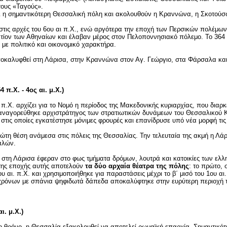
τους «Ταγούς».
ται η σημαντικότερη Θεσσαλική πόλη και ακολουθούν η Κραννώνα, η Σκοτούσ
στις αρχές του 6ου αι π.Χ., ενώ αργότερα την εποχή των Περσικών πολέμω
ίον των Αθηναίων και έλαβαν μέρος στον Πελοποννησιακό πόλεμο. Το 364 π
με πολιτικό και οικονομικό χαρακτήρα.
ποκαλυφθεί στη Λάρισα, στην Κραννώνα στον Αγ. Γεώργιο, στα Φάρσαλα και
π.Χ. - 4ος αι. μ.Χ.)
π.Χ. αρχίζει για το Νομό η περίοδος της Μακεδονικής κυριαρχίας, που διαρκ
αναγορεύθηκε αρχιστράτηγος των στρατιωτικών δυνάμεων του Θεσσαλικού Κ
στις οποίες εγκατέστησε μόνιμες φρουρές και επανίδρυσε υπό νέα μορφή τις
ώτη θέση ανάμεσα στις πόλεις της Θεσσαλίας. Την τελευταία της ακμή η Λάρ
αλών.
 στη Λάρισα έφεραν στο φως τμήματα δρόμων, λουτρά και κατοικίες των ελ
της εποχής αυτής αποτελούν
τα δύο αρχαία θέατρα της πόλης
: το πρώτο,
 αι. π.Χ. και χρησιμοποιήθηκε για παραστάσεις μέχρι το β΄ μισό του 1ου αι
 χρόνων με σπάνια ψηφιδωτά δάπεδα αποκαλύφτηκε στην ευρύτερη περιοχή 
ι. μ.Χ.)
 θρόνο, η Θεσσαλία εξακολουθεί να αποτελεί ρωμαϊκή επαρχία. Σημαντικότ