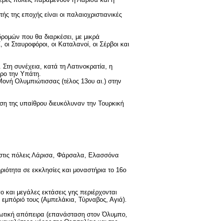
ής της εποχής είναι οι παλαιοχριστιανικές
δρομών που θα διαρκέσει, με μικρά
 οι Σταυροφόροι, οι Καταλανοί, οι Σέρβοι και
 Στη συνέχεια, κατά τη Λατινοκρατία, η
τρο την Υπάτη.
Μονή Ολυμπιώτισσας (τέλος 13ου αι.) στην
ωση της υπαίθρου διευκόλυναν την Τουρκική
 στις πόλεις Λάρισα, Φάρσαλα, Ελασσόνα
ιότητα σε εκκλησίες και μοναστήρια το 16ο
ο και μεγάλες εκτάσεις γης περιέρχονται
 εμπόριό τους (Αμπελάκια, Τύρναβος, Αγιά).
ρωτική απόπειρα (επανάσταση στον Όλυμπο,