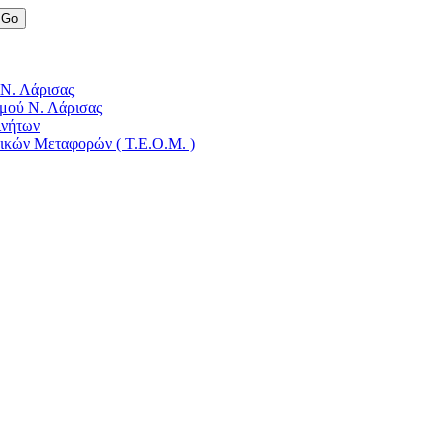
 Ν. Λάρισας
μού Ν. Λάρισας
ινήτων
δικών Μεταφορών ( Τ.Ε.Ο.Μ. )