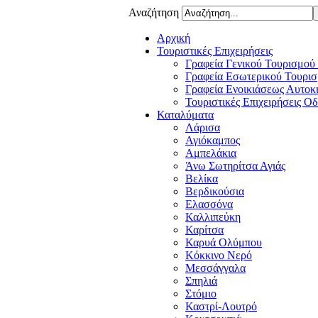
Αναζήτηση
Αρχική
Τουριστικές Επιχειρήσεις
Γραφεία Γενικού Τουρισμού
Γραφεία Εσωτερικού Τουρισ
Γραφεία Ενοικιάσεως Αυτοκ
Τουριστικές Επιχειρήσεις Ο
Καταλύματα
Λάρισα
Αγιόκαμπος
Αμπελάκια
Άνω Σωτηρίτσα Αγιάς
Βελίκα
Βερδικούσια
Ελασσόνα
Καλλιπεύκη
Καρίτσα
Καρυά Ολύμπου
Κόκκινο Νερό
Μεσσάγγαλα
Σπηλιά
Στόμιο
Καστρί-Λουτρό