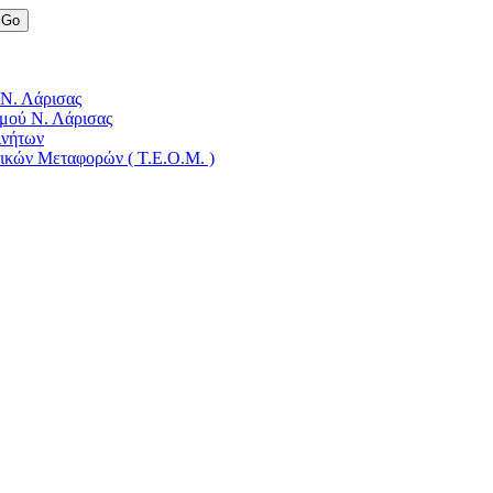
 Ν. Λάρισας
μού Ν. Λάρισας
ινήτων
δικών Μεταφορών ( Τ.Ε.Ο.Μ. )