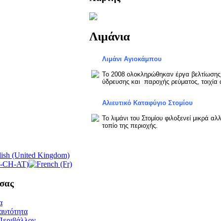
Λιμάνια
Λιμάνι Αγιοκάμπου
Το 2008 ολοκληρώθηκαν έργα βελτίωσης σ
ύδρευσης και παροχής ρεύματος, τοιχία 
Αλιευτικό Καταφύγιο Στομίου
Το λιμάνι του Στομίου φιλοξενεί μικρά α
τοπίο της περιοχής.
σας
α
αυτότητα
Περιβάλλον