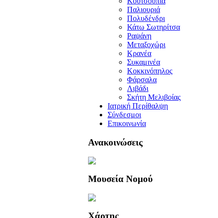
Κουτσουπιά
Παλιουριά
Πολυδένδρι
Κάτω Σωτηρίτσα
Ραψάνη
Μεταξοχώρι
Κρανέα
Συκαμινέα
Κοκκινόπηλος
Φάρσαλα
Λιβάδι
Σκήτη Μελιβοίας
Ιατρική Περίθαλψη
Σύνδεσμοι
Επικοινωνία
Ανακοινώσεις
Μουσεία Νομού
Χάρτης