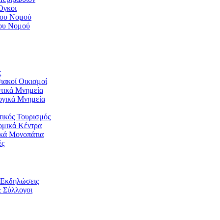
Όγκοι
του Νομού
του Νομού
ς
ιακοί Οικισμοί
τικά Μνημεία
ογικά Μνημεία
ικός Τουρισμός
ομικά Κέντρα
ικά Μονοπάτια
ές
/ Εκδηλώσεις
 Σύλλογοι