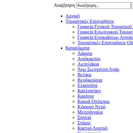
Αναζήτηση
Αρχική
Τουριστικές Επιχειρήσεις
Γραφεία Γενικού Τουρισμού
Γραφεία Εσωτερικού Τουρισ
Γραφεία Ενοικιάσεως Αυτοκ
Τουριστικές Επιχειρήσεις Ο
Καταλύματα
Λάρισα
Αγιόκαμπος
Αμπελάκια
Άνω Σωτηρίτσα Αγιάς
Βελίκα
Βερδικούσια
Ελασσόνα
Καλλιπεύκη
Καρίτσα
Καρυά Ολύμπου
Κόκκινο Νερό
Μεσσάγγαλα
Σπηλιά
Στόμιο
Καστρί-Λουτρό