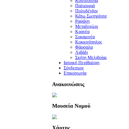
Κουτσουπιά
Παλιουριά
Πολυδένδρι
Κάτω Σωτηρίτσα
Ραψάνη
Μεταξοχώρι
Κρανέα
Συκαμινέα
Κοκκινόπηλος
Φάρσαλα
Λιβάδι
Σκήτη Μελιβοίας
Ιατρική Περίθαλψη
Σύνδεσμοι
Επικοινωνία
Ανακοινώσεις
Μουσεία Νομού
Χάρτης