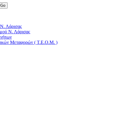
 Ν. Λάρισας
μού Ν. Λάρισας
ινήτων
δικών Μεταφορών ( Τ.Ε.Ο.Μ. )