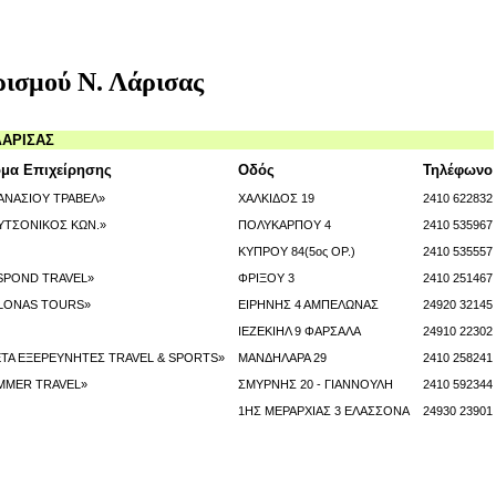
ισμού Ν. Λάρισας
ΛΑΡΙΣΑΣ
μα Επιχείρησης
Οδός
Τηλέφωνο
ΑΝΑΣΙΟΥ ΤΡΑΒΕΛ»
ΧΑΛΚΙΔΟΣ 19
2410 622832
ΥΤΣΟΝΙΚΟΣ ΚΩΝ.»
ΠΟΛΥΚΑΡΠΟΥ 4
2410 535967
ΚΥΠΡΟΥ 84(5ος ΟΡ.)
2410 535557
SPOND TRAVEL»
ΦΡΙΞΟΥ 3
2410 251467
LONAS TOURS»
ΕΙΡΗΝΗΣ 4 ΑΜΠΕΛΩΝΑΣ
24920 32145
ΙΕΖΕΚΙΗΛ 9 ΦΑΡΣΑΛΑ
24910 22302
ETA ΕΞΕΡΕΥΝΗΤΕΣ TRAVEL & SPORTS»
ΜΑΝΔΗΛΑΡΑ 29
2410 258241
MMER TRAVEL»
ΣΜΥΡΝΗΣ 20 - ΓΙΑΝΝΟΥΛΗ
2410 592344
1ΗΣ ΜΕΡΑΡΧΙΑΣ 3 ΕΛΑΣΣΟΝΑ
24930 23901