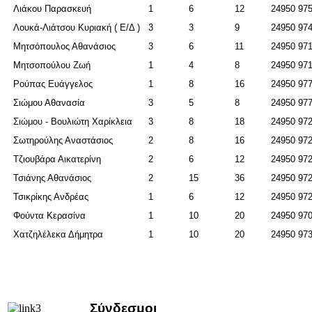
Λιάκου Παρασκευή
1
6
12
24950 97
Λουκά-Λιάτσου Κυριακή ( Ε/Δ )
3
3
9
24950 97
Μητσόπουλος Αθανάσιος
3
6
11
24950 97
Μητσοπούλου Ζωή
1
4
8
24950 97
Ρούπας Ευάγγελος
1
8
16
24950 97
Σιώμου Αθανασία
3
5
8
24950 97
Σιώμου - Βουλιώτη Χαρίκλεια
3
8
18
24950 97
Σωτηρούλης Αναστάσιος
2
8
16
24950 97
Τζιουβάρα Αικατερίνη
2
6
12
24950 97
Τσιάνης Αθανάσιος
2
15
36
24950 97
Τσικρίκης Ανδρέας
1
6
12
24950 97
Φούντα Κερασίνα
1
10
20
24950 97
Χατζηλέλεκα Δήμητρα
1
10
20
24950 97
Σύνδεσμοι