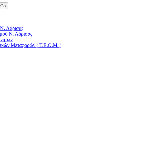
 Ν. Λάρισας
μού Ν. Λάρισας
ινήτων
δικών Μεταφορών ( Τ.Ε.Ο.Μ. )