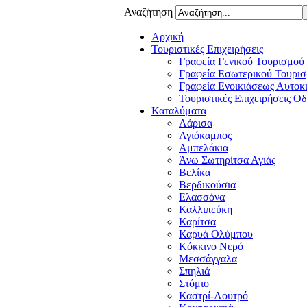
Αναζήτηση
Αρχική
Τουριστικές Επιχειρήσεις
Γραφεία Γενικού Τουρισμού
Γραφεία Εσωτερικού Τουρισ
Γραφεία Ενοικιάσεως Αυτοκ
Τουριστικές Επιχειρήσεις Ο
Καταλύματα
Λάρισα
Αγιόκαμπος
Αμπελάκια
Άνω Σωτηρίτσα Αγιάς
Βελίκα
Βερδικούσια
Ελασσόνα
Καλλιπεύκη
Καρίτσα
Καρυά Ολύμπου
Κόκκινο Νερό
Μεσσάγγαλα
Σπηλιά
Στόμιο
Καστρί-Λουτρό