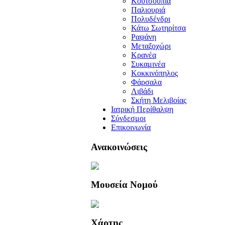
Κουτσουπιά
Παλιουριά
Πολυδένδρι
Κάτω Σωτηρίτσα
Ραψάνη
Μεταξοχώρι
Κρανέα
Συκαμινέα
Κοκκινόπηλος
Φάρσαλα
Λιβάδι
Σκήτη Μελιβοίας
Ιατρική Περίθαλψη
Σύνδεσμοι
Επικοινωνία
Ανακοινώσεις
Μουσεία Νομού
Χάρτης