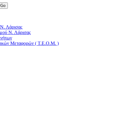
 Ν. Λάρισας
μού Ν. Λάρισας
ινήτων
δικών Μεταφορών ( Τ.Ε.Ο.Μ. )