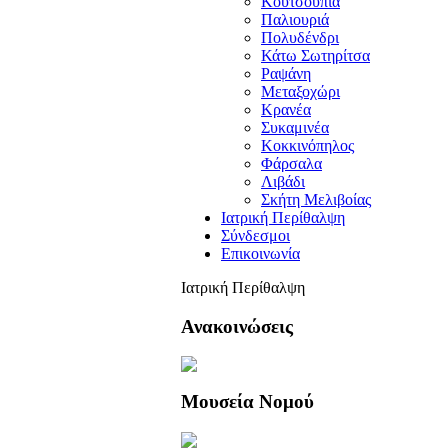
Κουτσουπιά
Παλιουριά
Πολυδένδρι
Κάτω Σωτηρίτσα
Ραψάνη
Μεταξοχώρι
Κρανέα
Συκαμινέα
Κοκκινόπηλος
Φάρσαλα
Λιβάδι
Σκήτη Μελιβοίας
Ιατρική Περίθαλψη
Σύνδεσμοι
Επικοινωνία
Ιατρική Περίθαλψη
Ανακοινώσεις
Μουσεία Νομού