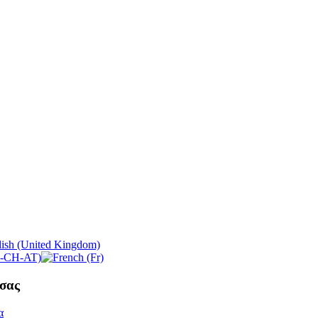
σας
α