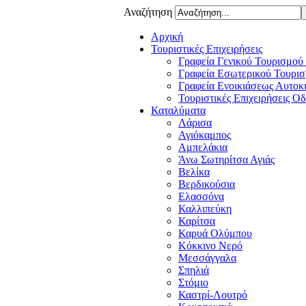
Αναζήτηση
Αρχική
Τουριστικές Επιχειρήσεις
Γραφεία Γενικού Τουρισμού
Γραφεία Εσωτερικού Τουρισ
Γραφεία Ενοικιάσεως Αυτοκ
Τουριστικές Επιχειρήσεις Ο
Καταλύματα
Λάρισα
Αγιόκαμπος
Αμπελάκια
Άνω Σωτηρίτσα Αγιάς
Βελίκα
Βερδικούσια
Ελασσόνα
Καλλιπεύκη
Καρίτσα
Καρυά Ολύμπου
Κόκκινο Νερό
Μεσσάγγαλα
Σπηλιά
Στόμιο
Καστρί-Λουτρό