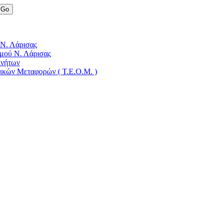
 Ν. Λάρισας
μού Ν. Λάρισας
ινήτων
δικών Μεταφορών ( Τ.Ε.Ο.Μ. )