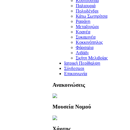
Κουτσουπιά
Παλιουριά
Πολυδένδρι
Κάτω Σωτηρίτσα
Ραψάνη
Μεταξοχώρι
Κρανέα
Συκαμινέα
Κοκκινόπηλος
Φάρσαλα
Λιβάδι
Σκήτη Μελιβοίας
Ιατρική Περίθαλψη
Σύνδεσμοι
Επικοινωνία
Ανακοινώσεις
Μουσεία Νομού
Χάρτης