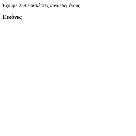
Έχουμε 239 επισκέπτες συνδεδεμένους
Εικόνες
Copyright Περιφέρεια Θεσσαλί
Cre